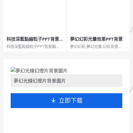
科技深藍點線粒子PPT背景
夢幻幻彩光暈效果PPT背景
圖片
科技深藍點線粒子PPT背景圖
夢幻幻彩,夢幻光暈,幻彩背景...
片。一組深藍色科技感點線粒子
幻燈片背景圖片，JPG格式，高畫
質大圖。科技,深藍,點線,粒子 ，
蓝色背景图...
夢幻光線幻燈片背景圖片
立即下载