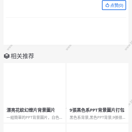
点赞(
0
)
相关推荐
漂亮花紋幻燈片背景圖片
9張黑色系PPT背景圖片打包
一組簡單的PPT背景圖片，白色
黑色系背景,黑色PPT背景,9張很
的背景，周圍用漂亮的紅色的藝
有藝術感的黑色系幻燈片背景圖
術花紋裝飾。包含ppt和pptx兩
片，jpg格式，打包下載，希望您
種格式,漂亮花紋,花紋背景。...
喜歡。...