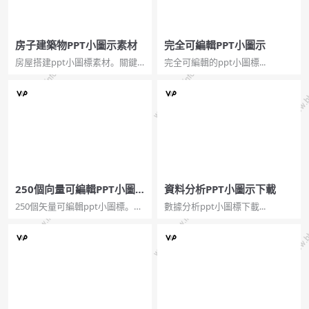
房子建築物PPT小圖示素材
完全可編輯PPT小圖示
房屋搭建ppt小圖標素材。關鍵
完全可編輯的ppt小圖標...
詞：房子，家，別墅，鑰匙，小
房子剪影。...
250個向量可編輯PPT小圖
資料分析PPT小圖示下載
示
250個矢量可編輯ppt小圖標。一
數據分析ppt小圖標下載...
組小型矢量圖標，大小，顏色和
形狀都可以修改，拆卸和完全可
編輯，總共250個。...