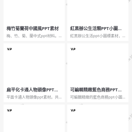
梅竹菊蘭荷中國風PPT素材
紅黑辦公生活類PPT小圖示
素材
梅、竹、菊、蘭中式ppt材料。
紅黑辦公生活ppt小圖標素材，
一組中國風幻燈片素材，主要是
完全可編輯，純ppt繪圖，顏
梅、竹、菊、蘭、荷等中國傳統
色、形狀和大小均可修改。音
文化推崇的花卉。...
量，耳機，電池，麥克風，餅狀
圖，柱狀圖，太陽恭弘=叶 恭
弘，操作符合文件夾，購物車，
房子，筆針，控制按鈕，襪子，
禮品...
扁平化卡通人物頭像PPT素
可編輯精緻藍色商務PPT小
材
圖示
平面卡通人物頭像ppt素材。共
可編輯精緻的藍色商務ppt小圖
有73個卡通平面風格人物頭像素
標，共20個，平面設計，形狀、
材，純矢量繪製，完全可編
大小和顏色均可編輯。火箭頭柱
輯。...
形圖鏈接餅圖數據。...