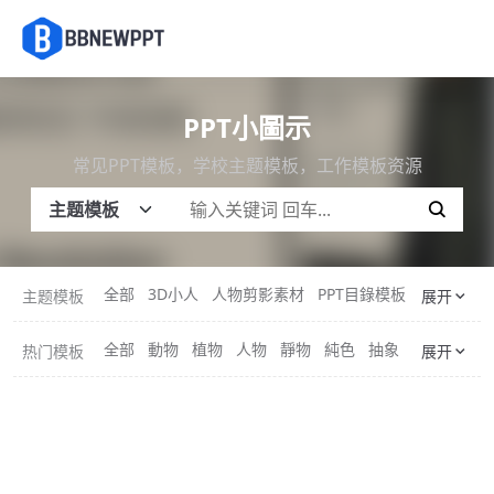
PPT小圖示
常见PPT模板，学校主题模板，工作模板资源
全部
3D小人
人物剪影素材
PPT目錄模板
PPT結束語
主题模板
展开
全部
動物
植物
人物
靜物
純色
抽象
風景
邊框
热门模板
展开