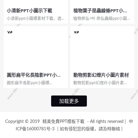
小清新PPT小圖示下載
植物葉子昆蟲線條PPT小圖
示
小清新ppt小圖標素材下載，透
植物恭弘=叶 恭弘蟲線ppt小圖
明背景PNG圖片格式。雲之家加
標。一組直線，植物恭弘=叶 恭
減心燈泡定位RSS共享筆記標籤
弘子，小昆蟲，小圖標，PPT繪
箭頭。...
圖，顏色大小可編輯。...
圓形扁平化長陰影PPT小圖
動物剪影幻燈片小圖片素材
示
圓形扁平長影ppt小圖標...
動物剪影ppt幻燈片小圖片素
材。關鍵詞：野生動物、動物足
跡、蝴蝶、怪獸、鳥、蝙蝠、海
馬、鴕鳥、鹿、猩猩、狐狸、兔
加载更多
子、大象。...
Copyright © 2019
精美免費PPT模板下載
- All rights reserved
|
中
ICP备16000781号-3
|
如有侵犯您的版權，請及時聯絡
|