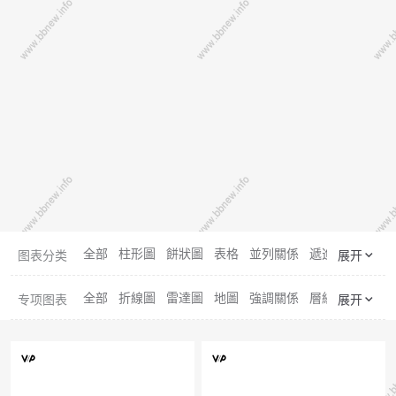
全部
柱形圖
餅狀圖
表格
並列關係
遞進關係
擴散
图表分类
展开
全部
折線圖
雷達圖
地圖
強調關係
層級關係
聚合
专项图表
展开