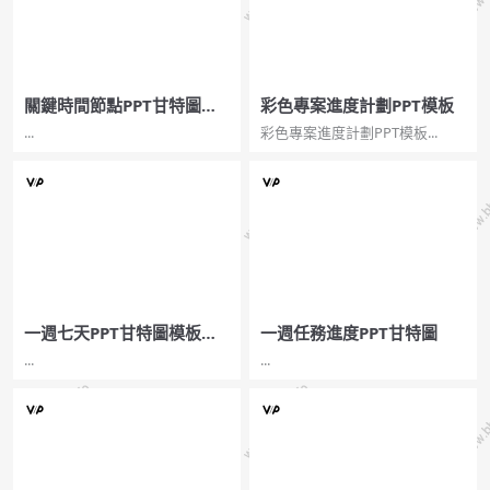
關鍵時間節點PPT甘特圖模
彩色專案進度計劃PPT模板
板
...
彩色專案進度計劃PPT模板...
一週七天PPT甘特圖模板素
一週任務進度PPT甘特圖
材
...
...