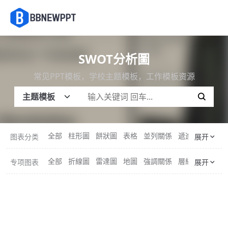
SWOT分析圖
常见PPT模板，学校主题模板，工作模板资源
全部
柱形圖
餅狀圖
表格
並列關係
遞進關係
擴散
图表分类
展开
全部
折線圖
雷達圖
地圖
強調關係
層級關係
聚合
专项图表
展开