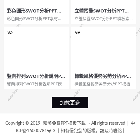
彩色圓形SWOT分析PPT素
立體摺疊SWOT分析PPT模
材
板素材
彩色圓形SWOT分析PPT素材...
立體摺疊SWOT分析PPT模板素
材...
豎向排列SWOT分析說明PP
標籤風格優勢劣勢分析PPT
T模板
模板
豎向排列SWOT分析說明PPT模
標籤風格優勢劣勢分析PPT模板...
板...
加载更多
Copyright © 2019
精美免費PPT模板下載
- All rights reserved
|
中
ICP备16000781号-3
|
如有侵犯您的版權，請及時聯絡
|