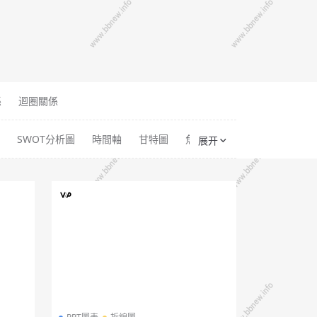
係
迴圈關係
SWOT分析圖
時間軸
甘特圖
魚骨圖
流程圖
組織結
展开